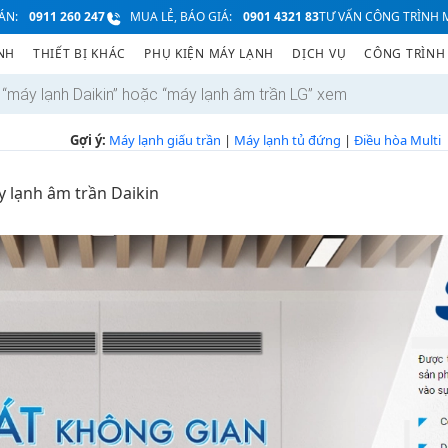
ÁN:
0911 260 247
MUA LẺ, BÁO GIÁ:
0901 4321 83
TƯ VẤN CÔNG TRÌNH M
NH
THIẾT BỊ KHÁC
PHỤ KIỆN MÁY LẠNH
DỊCH VỤ
CÔNG TRÌNH
Gợi ý:
Máy lạnh giấu trần
|
Máy lạnh tủ đứng
|
Điều hòa Multi
 lạnh âm trần Daikin