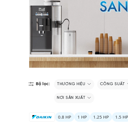
Bộ lọc:
THƯƠNG HIỆU
CÔNG SUẤT
NƠI SẢN XUẤT
0.8 HP
1 HP
1.25 HP
1.5 H