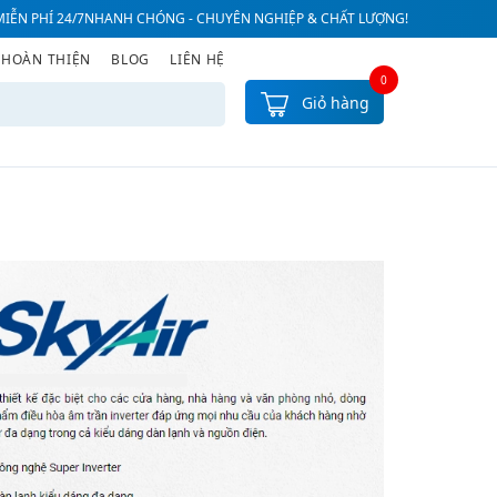
IỄN PHÍ 24/7
NHANH CHÓNG - CHUYÊN NGHIỆP & CHẤT LƯỢNG!
 HOÀN THIỆN
BLOG
LIÊN HỆ
0
Giỏ hàng