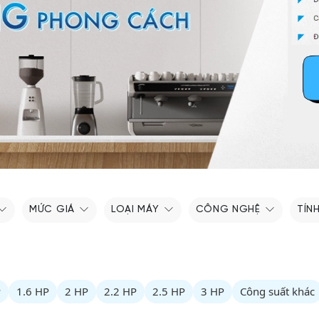
MỨC GIÁ
LOẠI MÁY
CÔNG NGHỆ
TÍN
P
1.6 HP
2 HP
2.2 HP
2.5 HP
3 HP
Công suất khác