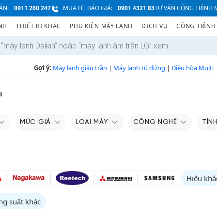
ÁN:
0911 260 247
MUA LẺ, BÁO GIÁ:
0901 4321 83
TƯ VẤN CÔNG TRÌNH M
NH
THIẾT BỊ KHÁC
PHỤ KIỆN MÁY LẠNH
DỊCH VỤ
CÔNG TRÌNH
Gợi ý:
Máy lạnh giấu trần
|
Máy lạnh tủ đứng
|
Điều hòa Multi
a
MỨC GIÁ
LOẠI MÁY
CÔNG NGHỆ
TÍN
Hiệu khá
ng suất khác