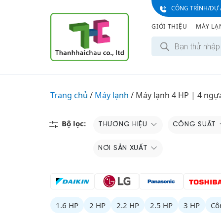
S
CÔNG TRÌNH/DỰ 
k
GIỚI THIỆU
MÁY LẠ
i
T
p
ì
t
m
k
o
i
c
ế
m
o
Trang chủ
/
Máy lạnh
/
Máy lạnh 4 HP | 4 ngự
s
n
ả
n
t
p
e
Bộ lọc:
THƯƠNG HIỆU
CÔNG SUẤT
h
ẩ
n
m
t
NƠI SẢN XUẤT
1.6 HP
2 HP
2.2 HP
2.5 HP
3 HP
Cô