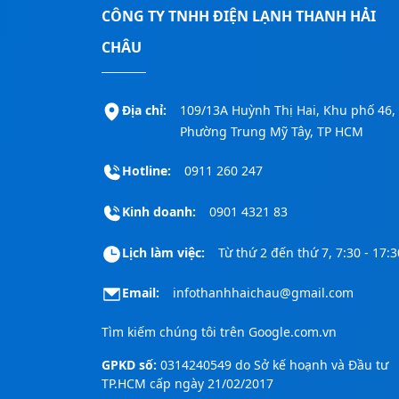
CÔNG TY TNHH ĐIỆN LẠNH THANH HẢI
CHÂU
Địa chỉ:
109/13A Huỳnh Thị Hai, Khu phố 46,
Phường Trung Mỹ Tây, TP HCM
Hotline:
0911 260 247
Kinh doanh:
0901 4321 83
Lịch làm việc:
Từ thứ 2 đến thứ 7, 7:30 - 17:3
Email:
infothanhhaichau@gmail.com
Tìm kiếm chúng tôi trên
Google.com.vn
GPKD số:
0314240549 do Sở kế hoạnh và Đầu tư
TP.HCM cấp ngày 21/02/2017