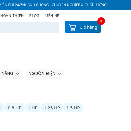
IỄN PHÍ 24/7
NHANH CHÓNG - CHUYÊN NGHIỆP & CHẤT LƯỢNG!
 HOÀN THIỆN
BLOG
LIÊN HỆ
0
Giỏ hàng
H NĂNG
NGUỒN ĐIỆN
c
0.8 HP
1 HP
1.25 HP
1.5 HP