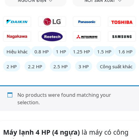
NGUỒN ĐIỆN
NƠI SẢN XUẤT
Hiệu khác
0.8 HP
1 HP
1.25 HP
1.5 HP
1.6 HP
2 HP
2.2 HP
2.5 HP
3 HP
Công suất khác
No products were found matching your
selection.
Máy lạnh 4 HP (4 ngựa)
là máy có công