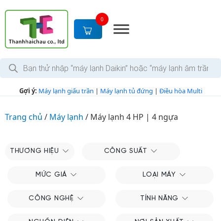
S
k
0
i
p
t
T
o
ì
c
m
k
o
Gợi ý:
Máy lạnh giấu trần
|
Máy lạnh tủ đứng
|
Điều hòa Multi
i
n
ế
m
t
s
Trang chủ
/
Máy lạnh
/
Máy lạnh 4 HP | 4 ngựa
e
ả
n
n
p
t
h
THƯƠNG HIỆU
CÔNG SUẤT
ẩ
m
MỨC GIÁ
LOẠI MÁY
CÔNG NGHỆ
TÍNH NĂNG