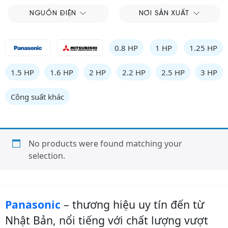
NGUỒN ĐIỆN
NƠI SẢN XUẤT
0.8 HP
1 HP
1.25 HP
1.5 HP
1.6 HP
2 HP
2.2 HP
2.5 HP
3 HP
Công suất khác
No products were found matching your
selection.
Panasonic
– thương hiệu uy tín đến từ
Nhật Bản, nổi tiếng với chất lượng vượt