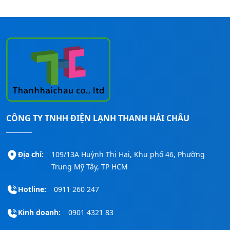
Bạn đang có nhu cầu cần được tư vấn –
báo giá – khảo sát – lắp đặt các loại máy
lạnh Panasonic cho mọi công trình, bạn
CÔNG TY TNHH ĐIỆN LẠNH THANH HẢI CHÂU
liên hệ ngay đến số
Hotline:
0911260247
để được hỗ trợ nhanh nhất!
Địa chỉ:
109/13A Huỳnh Thị Hai, Khu phố 46, Phường
Trung Mỹ Tây, TP HCM
Hotline:
0911 260 247
Kinh doanh:
0901 4321 83