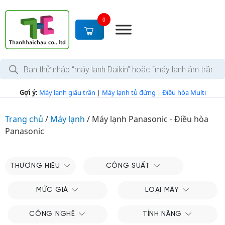
S
k
0
i
p
t
T
o
ì
c
m
k
o
Gợi ý:
Máy lạnh giấu trần
|
Máy lạnh tủ đứng
|
Điều hòa Multi
i
n
ế
m
t
s
Trang chủ
/
Máy lạnh
/
Máy lạnh Panasonic - Điều hòa
e
ả
Panasonic
n
n
p
t
h
ẩ
m
THƯƠNG HIỆU
CÔNG SUẤT
MỨC GIÁ
LOẠI MÁY
CÔNG NGHỆ
TÍNH NĂNG