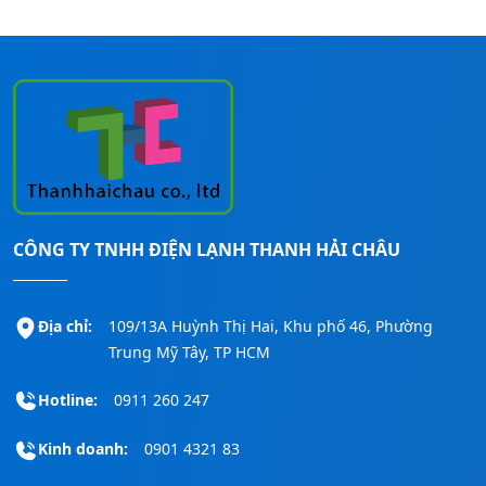
Bạn đang có nhu cầu cần được tư vấn –
báo giá – khảo sát – lắp đặt các loại máy
lạnh Panasonic cho mọi công trình, bạn
CÔNG TY TNHH ĐIỆN LẠNH THANH HẢI CHÂU
liên hệ ngay đến số
Hotline:
0911260247
để được hỗ trợ nhanh nhất!
Địa chỉ:
109/13A Huỳnh Thị Hai, Khu phố 46, Phường
Trung Mỹ Tây, TP HCM
Hotline:
0911 260 247
Kinh doanh:
0901 4321 83