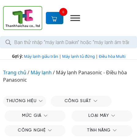
S
k
0
i
p
t
T
o
ì
c
m
k
o
Gợi ý:
Máy lạnh giấu trần
|
Máy lạnh tủ đứng
|
Điều hòa Multi
i
n
ế
m
t
s
Trang chủ
/
Máy lạnh
/
Máy lạnh Panasonic - Điều hòa
e
ả
Panasonic
n
n
p
t
h
ẩ
m
THƯƠNG HIỆU
CÔNG SUẤT
MỨC GIÁ
LOẠI MÁY
CÔNG NGHỆ
TÍNH NĂNG