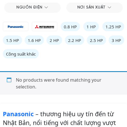
NGUỒN ĐIỆN
NƠI SẢN XUẤT
0.8 HP
1 HP
1.25 HP
1.5 HP
1.6 HP
2 HP
2.2 HP
2.5 HP
3 HP
Công suất khác
No products were found matching your
selection.
Panasonic
– thương hiệu uy tín đến từ
Nhật Bản, nổi tiếng với chất lượng vượt