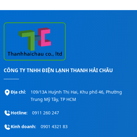
Bạn đang có nhu cầu cần được tư vấn –
báo giá – khảo sát – lắp đặt các loại máy
lạnh Panasonic cho mọi công trình, bạn
CÔNG TY TNHH ĐIỆN LẠNH THANH HẢI CHÂU
liên hệ ngay đến số
Hotline:
0911260247
để được hỗ trợ nhanh nhất!
Địa chỉ:
109/13A Huỳnh Thị Hai, Khu phố 46, Phường
Trung Mỹ Tây, TP HCM
Hotline:
0911 260 247
Kinh doanh:
0901 4321 83