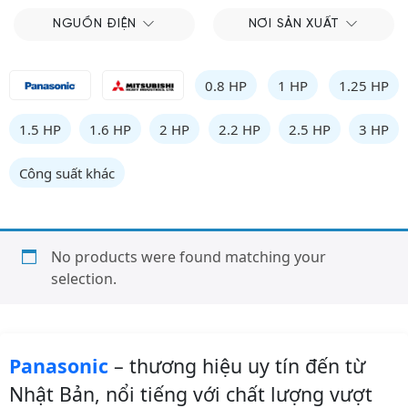
NGUỒN ĐIỆN
NƠI SẢN XUẤT
0.8 HP
1 HP
1.25 HP
1.5 HP
1.6 HP
2 HP
2.2 HP
2.5 HP
3 HP
Công suất khác
No products were found matching your
selection.
Panasonic
– thương hiệu uy tín đến từ
Nhật Bản, nổi tiếng với chất lượng vượt