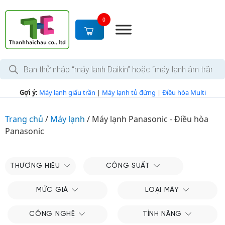
S
k
0
i
p
t
T
o
ì
c
m
k
o
Gợi ý:
Máy lạnh giấu trần
|
Máy lạnh tủ đứng
|
Điều hòa Multi
i
n
ế
m
t
s
Trang chủ
/
Máy lạnh
/
Máy lạnh Panasonic - Điều hòa
e
ả
Panasonic
n
n
p
t
h
ẩ
m
THƯƠNG HIỆU
CÔNG SUẤT
MỨC GIÁ
LOẠI MÁY
CÔNG NGHỆ
TÍNH NĂNG