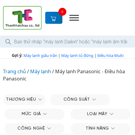
S
k
0
i
p
t
T
o
ì
c
m
k
o
Gợi ý:
Máy lạnh giấu trần
|
Máy lạnh tủ đứng
|
Điều hòa Multi
i
n
ế
m
t
s
Trang chủ
/
Máy lạnh
/
Máy lạnh Panasonic - Điều hòa
e
ả
Panasonic
n
n
p
t
h
ẩ
m
THƯƠNG HIỆU
CÔNG SUẤT
MỨC GIÁ
LOẠI MÁY
CÔNG NGHỆ
TÍNH NĂNG