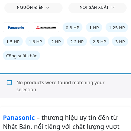
NGUỒN ĐIỆN
NƠI SẢN XUẤT
0.8 HP
1 HP
1.25 HP
1.5 HP
1.6 HP
2 HP
2.2 HP
2.5 HP
3 HP
Công suất khác
No products were found matching your
selection.
Panasonic
– thương hiệu uy tín đến từ
Nhật Bản, nổi tiếng với chất lượng vượt