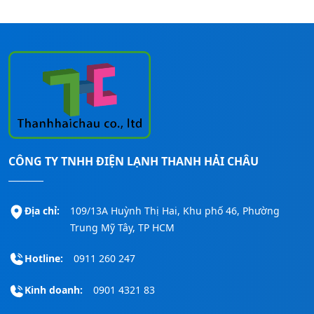
Bạn đang có nhu cầu cần được tư vấn –
báo giá – khảo sát – lắp đặt các loại máy
lạnh Panasonic cho mọi công trình, bạn
CÔNG TY TNHH ĐIỆN LẠNH THANH HẢI CHÂU
liên hệ ngay đến số
Hotline:
0911260247
để được hỗ trợ nhanh nhất!
Địa chỉ:
109/13A Huỳnh Thị Hai, Khu phố 46, Phường
Trung Mỹ Tây, TP HCM
Hotline:
0911 260 247
Kinh doanh:
0901 4321 83