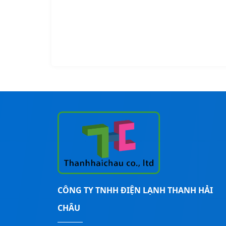
0
0
0
.
0
0
.
0
0
0
0
0
₫
.
₫
.
CÔNG TY TNHH ĐIỆN LẠNH THANH HẢI
CHÂU