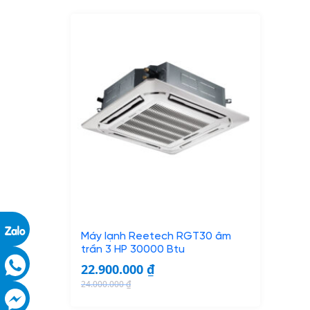
Máy lạnh Reetech RGT30 âm
trần 3 HP 30000 Btu
22.900.000
₫
24.000.000
₫
O
C