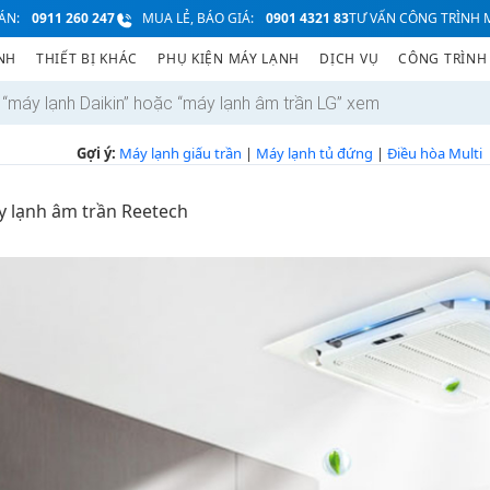
ÁN:
0911 260 247
MUA LẺ, BÁO GIÁ:
0901 4321 83
TƯ VẤN CÔNG TRÌNH M
NH
THIẾT BỊ KHÁC
PHỤ KIỆN MÁY LẠNH
DỊCH VỤ
CÔNG TRÌNH
Gợi ý:
Máy lạnh giấu trần
|
Máy lạnh tủ đứng
|
Điều hòa Multi
 lạnh âm trần Reetech