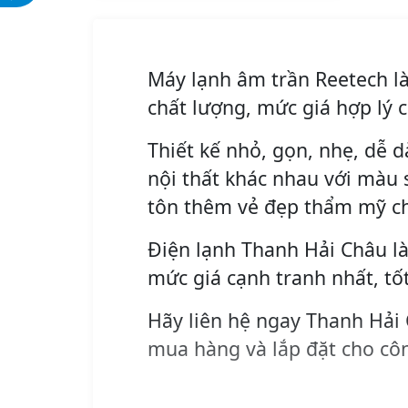
r
u
i
r
g
r
i
e
Máy lạnh âm trần Reetech l
n
n
chất lượng, mức giá hợp lý 
a
t
l
p
Thiết kế nhỏ, gọn, nhẹ, dễ d
p
r
nội thất khác nhau với màu s
r
i
i
c
tôn thêm vẻ đẹp thẩm mỹ c
c
e
e
i
Điện lạnh Thanh Hải Châu là
w
s
mức giá cạnh tranh nhất, tố
a
:
s
2
Hãy liên hệ ngay Thanh Hải
:
2
mua hàng và lắp đặt cho côn
2
.
4
9
.
0