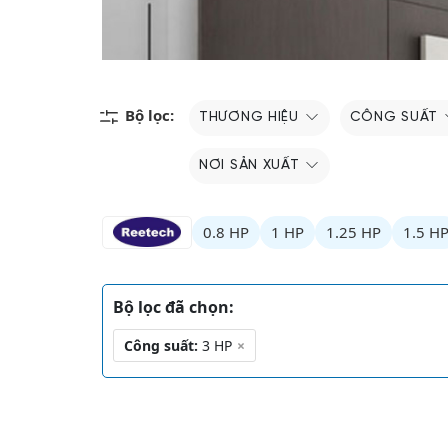
Bộ lọc:
THƯƠNG HIỆU
CÔNG SUẤT
NƠI SẢN XUẤT
0.8 HP
1 HP
1.25 HP
1.5 H
Bộ lọc đã chọn:
Công suất:
3 HP
×