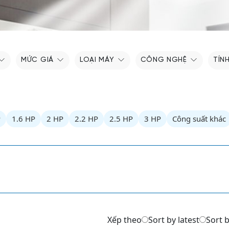
MỨC GIÁ
LOẠI MÁY
CÔNG NGHỆ
TÍN
P
1.6 HP
2 HP
2.2 HP
2.5 HP
3 HP
Công suất khác
Xếp theo
Sort by latest
Sort b