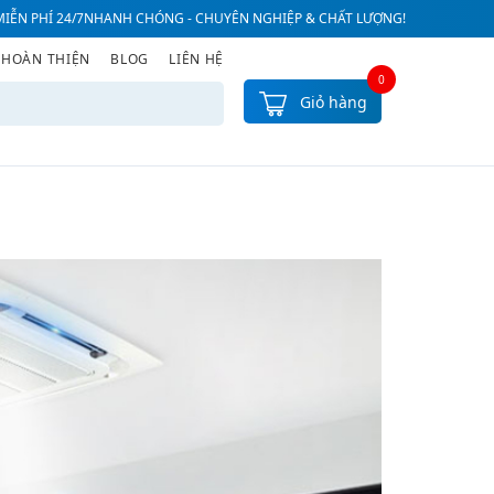
IỄN PHÍ 24/7
NHANH CHÓNG - CHUYÊN NGHIỆP & CHẤT LƯỢNG!
 HOÀN THIỆN
BLOG
LIÊN HỆ
0
Giỏ hàng