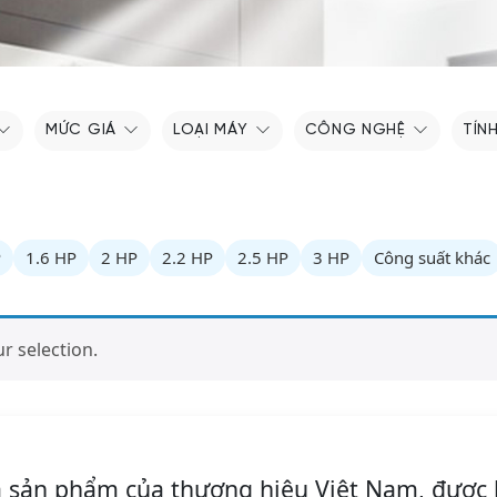
MỨC GIÁ
LOẠI MÁY
CÔNG NGHỆ
TÍN
P
1.6 HP
2 HP
2.2 HP
2.5 HP
3 HP
Công suất khác
 selection.
à sản phẩm của thương hiệu Việt Nam, được 