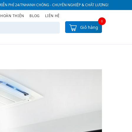
IỄN PHÍ 24/7
NHANH CHÓNG - CHUYÊN NGHIỆP & CHẤT LƯỢNG!
 HOÀN THIỆN
BLOG
LIÊN HỆ
0
Giỏ hàng