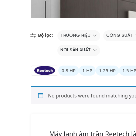
Bộ lọc:
THƯƠNG HIỆU
CÔNG SUẤT
NƠI SẢN XUẤT
0.8 HP
1 HP
1.25 HP
1.5 H
No products were found matching your
Máy lạnh âm trần Reetech l