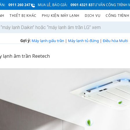
ÁN:
0911 260 247
MUA LẺ, BÁO GIÁ:
0901 4321 83
TƯ VẤN CÔNG TRÌNH M
NH
THIẾT BỊ KHÁC
PHỤ KIỆN MÁY LẠNH
DỊCH VỤ
CÔNG TRÌNH
Gợi ý:
Máy lạnh giấu trần
|
Máy lạnh tủ đứng
|
Điều hòa Multi
 lạnh âm trần Reetech