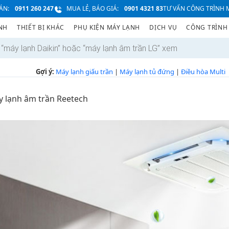
ÁN:
0911 260 247
MUA LẺ, BÁO GIÁ:
0901 4321 83
TƯ VẤN CÔNG TRÌNH M
NH
THIẾT BỊ KHÁC
PHỤ KIỆN MÁY LẠNH
DỊCH VỤ
CÔNG TRÌNH
Gợi ý:
Máy lạnh giấu trần
|
Máy lạnh tủ đứng
|
Điều hòa Multi
 lạnh âm trần Reetech