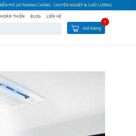
IỄN PHÍ 24/7
NHANH CHÓNG - CHUYÊN NGHIỆP & CHẤT LƯỢNG!
 HOÀN THIỆN
BLOG
LIÊN HỆ
0
Giỏ hàng