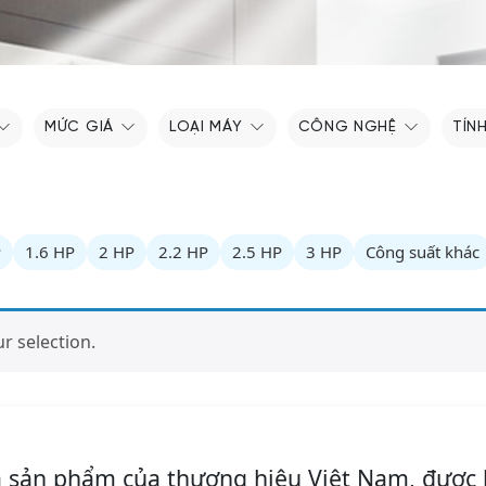
MỨC GIÁ
LOẠI MÁY
CÔNG NGHỆ
TÍN
P
1.6 HP
2 HP
2.2 HP
2.5 HP
3 HP
Công suất khác
 selection.
à sản phẩm của thương hiệu Việt Nam, được 