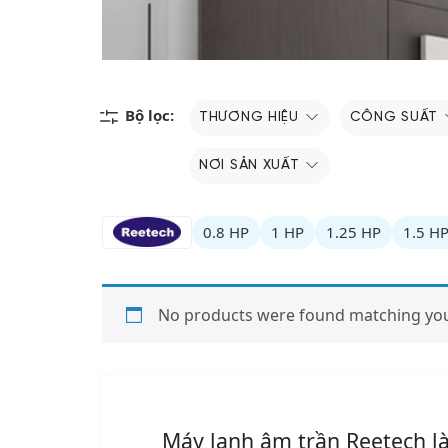
Bộ lọc:
THƯƠNG HIỆU
CÔNG SUẤT
NƠI SẢN XUẤT
0.8 HP
1 HP
1.25 HP
1.5 H
No products were found matching your
Máy lạnh âm trần Reetech l