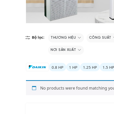
Bộ lọc:
THƯƠNG HIỆU
CÔNG SUẤT
NƠI SẢN XUẤT
0.8 HP
1 HP
1.25 HP
1.5 H
No products were found matching your