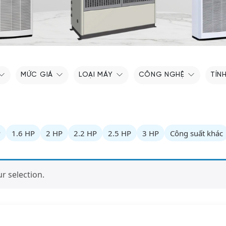
MỨC GIÁ
LOẠI MÁY
CÔNG NGHỆ
TÍN
P
1.6 HP
2 HP
2.2 HP
2.5 HP
3 HP
Công suất khác
 selection.