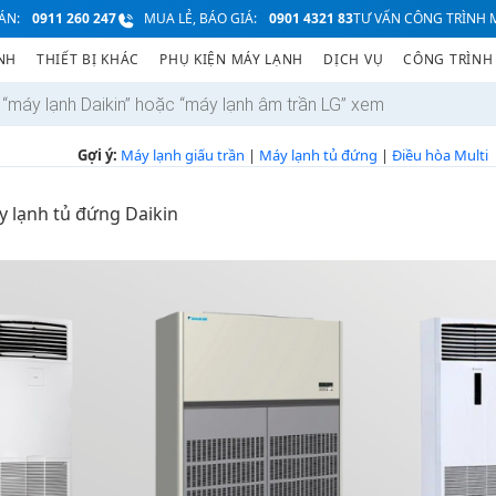
ÁN:
0911 260 247
MUA LẺ, BÁO GIÁ:
0901 4321 83
TƯ VẤN CÔNG TRÌNH M
NH
THIẾT BỊ KHÁC
PHỤ KIỆN MÁY LẠNH
DỊCH VỤ
CÔNG TRÌNH
Gợi ý:
Máy lạnh giấu trần
|
Máy lạnh tủ đứng
|
Điều hòa Multi
 lạnh tủ đứng Daikin