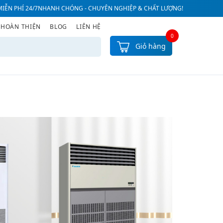
IỄN PHÍ 24/7
NHANH CHÓNG - CHUYÊN NGHIỆP & CHẤT LƯỢNG!
 HOÀN THIỆN
BLOG
LIÊN HỆ
0
Giỏ hàng