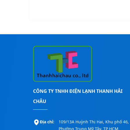
CÔNG TY TNHH ĐIỆN LẠNH THANH HẢI
CHÂU
Địa chỉ:
109/13A Huỳnh Thị Hai, Khu phố 46,
Phường Trung Mỹ Tây, TP HCM