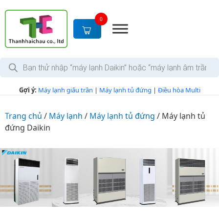
S
k
0
i
p
t
T
o
ì
c
m
k
o
Gợi ý:
Máy lạnh giấu trần
|
Máy lạnh tủ đứng
|
Điều hòa Multi
i
n
ế
m
t
s
Trang chủ
/
Máy lạnh
/
Máy lạnh tủ đứng
/
Máy lạnh tủ
e
ả
đứng Daikin
n
n
p
t
h
ẩ
m