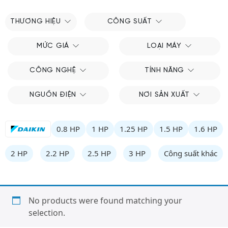
THƯƠNG HIỆU
CÔNG SUẤT
MỨC GIÁ
LOẠI MÁY
CÔNG NGHỆ
TÍNH NĂNG
NGUỒN ĐIỆN
NƠI SẢN XUẤT
0.8 HP
1 HP
1.25 HP
1.5 HP
1.6 HP
2 HP
2.2 HP
2.5 HP
3 HP
Công suất khác
No products were found matching your
selection.