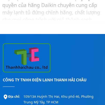
quyền của hãng Daikin chuyên cung cấp
máy lạnh tủ đứng chính hãng, chất lượng
cho mọi công trình với giá thành cạnh
tranh nhất thị trường.
Xem thêm các sản phẩm máy lạnh Daikin
khác:
https://thanhhaichau.com/may-
lanh/dieu-hoa-daikin
CÔNG TY TNHH ĐIỆN LẠNH THANH HẢI CHÂU
Địa chỉ:
109/13A Huỳnh Thị Hai, Khu phố 46, Phường
Trung Mỹ Tây, TP HCM