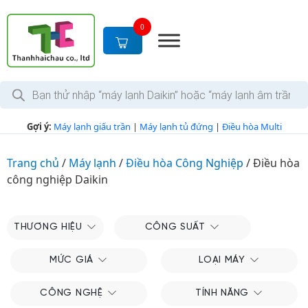
S
k
0
i
p
t
T
o
ì
c
m
k
o
Gợi ý:
Máy lạnh giấu trần
|
Máy lạnh tủ đứng
|
Điều hòa Multi
i
n
ế
m
t
s
Trang chủ
/
Máy lạnh
/
Điều hòa Công Nghiệp
/
Điều hòa
e
ả
công nghiệp Daikin
n
n
p
t
h
ẩ
m
THƯƠNG HIỆU
CÔNG SUẤT
MỨC GIÁ
LOẠI MÁY
CÔNG NGHỆ
TÍNH NĂNG