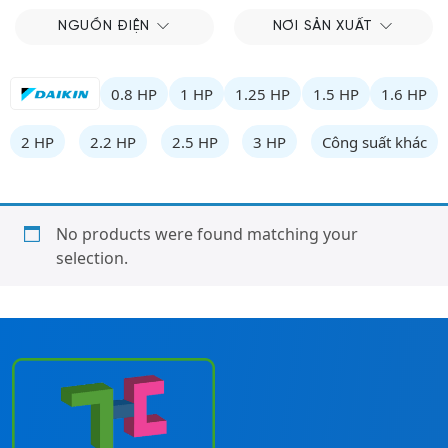
NGUỒN ĐIỆN
NƠI SẢN XUẤT
0.8 HP
1 HP
1.25 HP
1.5 HP
1.6 HP
2 HP
2.2 HP
2.5 HP
3 HP
Công suất khác
No products were found matching your
selection.