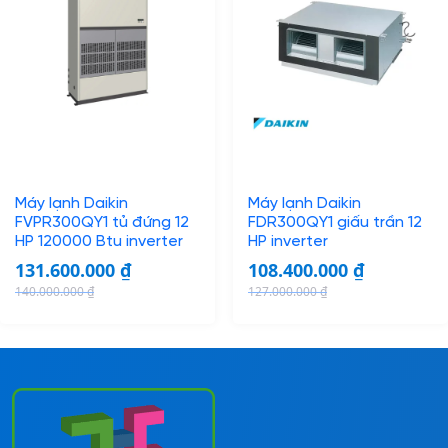
Máy lạnh Daikin
Máy lạnh Daikin
FVPR300QY1 tủ đứng 12
FDR300QY1 giấu trần 12
HP 120000 Btu inverter
HP inverter
131.600.000
₫
108.400.000
₫
140.000.000
₫
127.000.000
₫
O
C
O
C
r
u
r
u
i
r
i
r
g
r
g
r
i
e
i
e
n
n
n
n