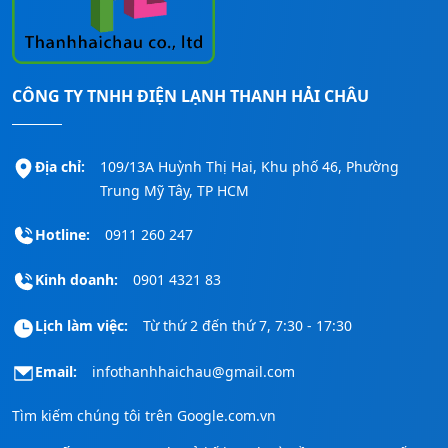
a
t
a
t
l
p
l
p
p
r
p
r
r
i
r
i
CÔNG TY TNHH ĐIỆN LẠNH THANH HẢI CHÂU
i
c
i
c
c
e
c
e
e
i
e
i
Địa chỉ:
109/13A Huỳnh Thị Hai, Khu phố 46, Phường
w
s
w
s
Trung Mỹ Tây, TP HCM
a
:
a
:
s
1
s
1
Hotline:
0911 260 247
:
3
:
0
1
1
1
8
Kinh doanh:
0901 4321 83
4
.
2
.
0
6
7
4
Lịch làm việc:
Từ thứ 2 đến thứ 7, 7:30 - 17:30
.
0
.
0
0
0
0
0
Email:
infothanhhaichau@gmail.com
0
.
0
.
0
0
0
0
Tìm kiếm chúng tôi trên
Google.com.vn
.
0
.
0