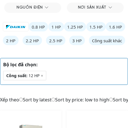
NGUỒN ĐIỆN
NƠI SẢN XUẤT
0.8 HP
1 HP
1.25 HP
1.5 HP
1.6 HP
2 HP
2.2 HP
2.5 HP
3 HP
Công suất khác
Bộ lọc đã chọn:
Công suất:
12 HP
×
Xếp theo
Sort by latest
Sort by price: low to high
Sort by