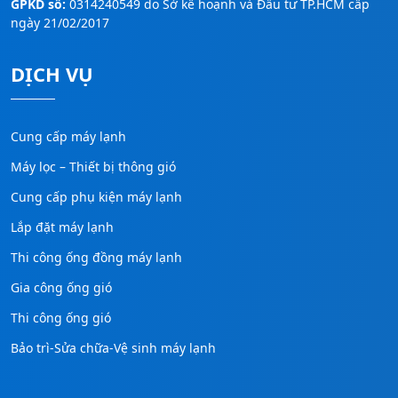
GPKD số:
0314240549 do Sở kế hoạnh và Đầu tư TP.HCM cấp
0
0
0
0
ngày 21/02/2017
0
0
0
₫
0
₫
DỊCH VỤ
.
.
₫
₫
.
.
Cung cấp máy lạnh
Máy lọc – Thiết bị thông gió
Cung cấp phụ kiện máy lạnh
Lắp đặt máy lạnh
Thi công ống đồng máy lạnh
Gia công ống gió
Thi công ống gió
Bảo trì-Sửa chữa-Vệ sinh máy lạnh