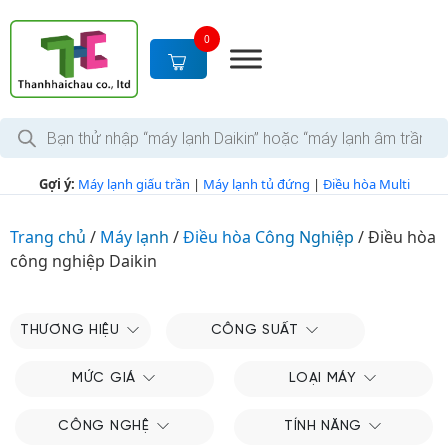
S
k
0
i
p
t
T
o
ì
c
m
k
o
Gợi ý:
Máy lạnh giấu trần
|
Máy lạnh tủ đứng
|
Điều hòa Multi
i
n
ế
m
t
s
Trang chủ
/
Máy lạnh
/
Điều hòa Công Nghiệp
/
Điều hòa
e
ả
công nghiệp Daikin
n
n
p
t
h
ẩ
m
THƯƠNG HIỆU
CÔNG SUẤT
MỨC GIÁ
LOẠI MÁY
CÔNG NGHỆ
TÍNH NĂNG