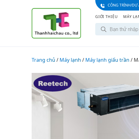
S
CÔNG TRÌNH/DỰ 
k
GIỚI THIỆU
MÁY LẠ
i
T
p
ì
t
m
k
o
i
c
ế
m
o
Trang chủ
/
Máy lạnh
/
Máy lạnh giấu trần
s
/
Má
n
ả
n
t
p
e
h
ẩ
n
m
t