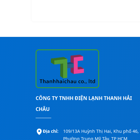
CÔNG TY TNHH ĐIỆN LẠNH THANH HẢI
CHÂU
Địa chỉ:
109/13A Huỳnh Thị Hai, Khu phố 46,
Phường Trung Mỹ Tây, TP HCM