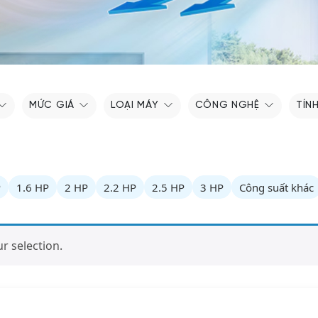
MỨC GIÁ
LOẠI MÁY
CÔNG NGHỆ
TÍN
P
1.6 HP
2 HP
2.2 HP
2.5 HP
3 HP
Công suất khác
 selection.