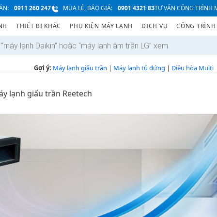
ÁN:
0911 260 247
MUA LẺ, BÁO GIÁ:
0901 4321 83
TƯ VẤN CÔNG TRÌNH M
NH
THIẾT BỊ KHÁC
PHỤ KIỆN MÁY LẠNH
DỊCH VỤ
CÔNG TRÌNH
Gợi ý:
Máy lạnh giấu trần
|
Máy lạnh tủ đứng
|
Điều hòa Multi
y lạnh giấu trần Reetech