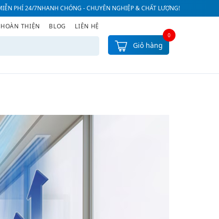
IỄN PHÍ 24/7
NHANH CHÓNG - CHUYÊN NGHIỆP & CHẤT LƯỢNG!
 HOÀN THIỆN
BLOG
LIÊN HỆ
0
Giỏ hàng