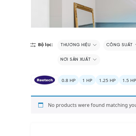
Bộ lọc:
THƯƠNG HIỆU
CÔNG SUẤT
NƠI SẢN XUẤT
0.8 HP
1 HP
1.25 HP
1.5 H
No products were found matching your