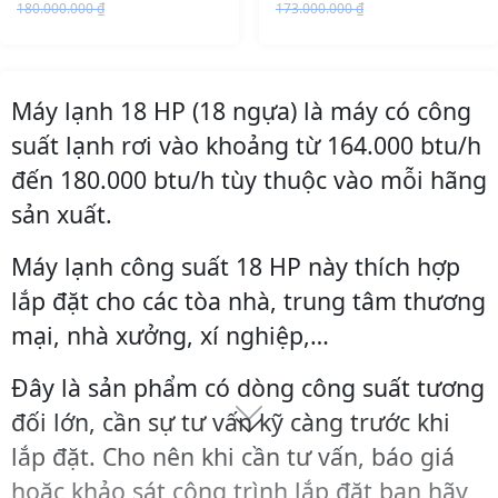
180.000.000
₫
173.000.000
₫
O
C
O
C
r
u
r
u
i
r
i
r
Máy lạnh 18 HP (18 ngựa) là máy có công
g
r
g
r
i
e
i
e
suất lạnh rơi vào khoảng từ 164.000 btu/h
n
n
n
n
đến 180.000 btu/h tùy thuộc vào mỗi hãng
a
t
a
t
sản xuất.
l
p
l
p
p
r
p
r
Máy lạnh công suất 18 HP này thích hợp
r
i
r
i
lắp đặt cho các tòa nhà, trung tâm thương
i
c
i
c
c
e
c
e
mại, nhà xưởng, xí nghiệp,…
e
i
e
i
w
s
w
s
Đây là sản phẩm có dòng công suất tương
a
:
a
:
đối lớn, cần sự tư vấn kỹ càng trước khi
s
1
s
1
lắp đặt. Cho nên khi cần tư vấn, báo giá
:
6
:
5
1
9
1
2
hoặc khảo sát công trình lắp đặt bạn hãy