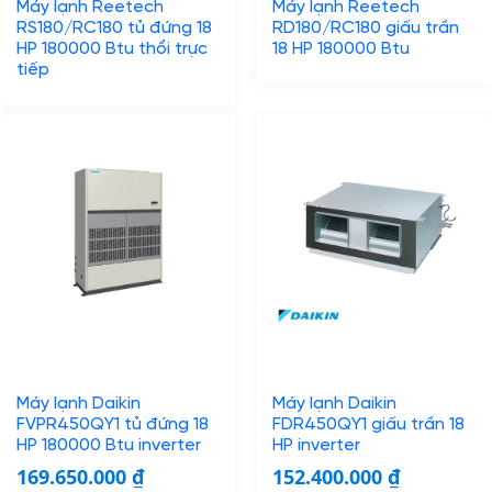
Máy lạnh Reetech
Máy lạnh Reetech
RS180/RC180 tủ đứng 18
RD180/RC180 giấu trần
HP 180000 Btu thổi trực
18 HP 180000 Btu
tiếp
Máy lạnh Daikin
Máy lạnh Daikin
FVPR450QY1 tủ đứng 18
FDR450QY1 giấu trần 18
HP 180000 Btu inverter
HP inverter
169.650.000
₫
152.400.000
₫