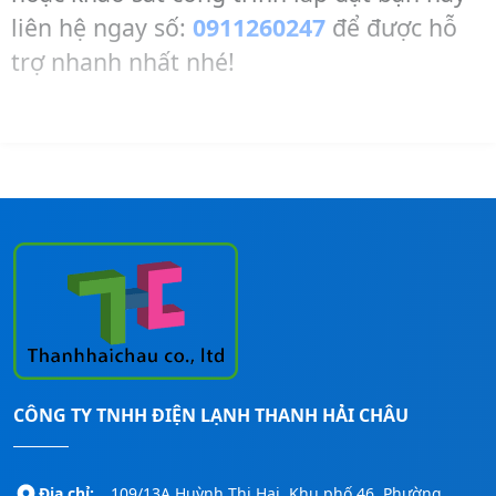
8
.
7
.
liên hệ ngay số:
0911260247
để được hỗ
0
6
3
4
trợ nhanh nhất nhé!
.
5
.
0
0
0
0
0
0
.
0
.
0
0
0
0
.
0
.
0
0
0
0
0
0
0
0
₫
0
₫
.
.
₫
₫
.
.
CÔNG TY TNHH ĐIỆN LẠNH THANH HẢI CHÂU
Địa chỉ:
109/13A Huỳnh Thị Hai, Khu phố 46, Phường