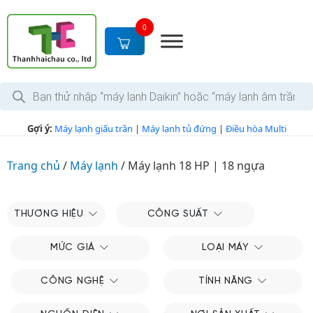
S
k
0
i
p
t
T
o
ì
c
m
k
o
Gợi ý:
Máy lạnh giấu trần
|
Máy lạnh tủ đứng
|
Điều hòa Multi
i
n
ế
m
t
s
Trang chủ
/
Máy lạnh
/
Máy lạnh 18 HP | 18 ngựa
e
ả
n
n
p
t
h
THƯƠNG HIỆU
CÔNG SUẤT
ẩ
m
MỨC GIÁ
LOẠI MÁY
CÔNG NGHỆ
TÍNH NĂNG