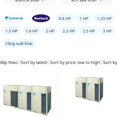
NGUỒN ĐIỆN
NƠI SẢN XUẤT
0.8 HP
1 HP
1.25 HP
1.5 HP
1.6 HP
2 HP
2.2 HP
2.5 HP
3 HP
Công suất khác
Xếp theo
Sort by latest
Sort by price: low to high
Sort by