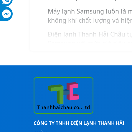
Máy lạnh Samsung luôn là m
không khí chất lượng và hiện
Điện lạnh Thanh Hải Châu tự
Samsung với mức giá siêu cạ
Bạn đang có nhu cầu cần đư
trình, bạn liên hệ ngay đến
CÔNG TY TNHH ĐIỆN LẠNH THANH HẢI