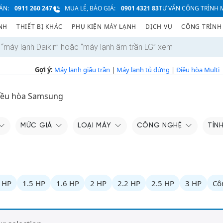
ÁN:
0911 260 247
MUA LẺ, BÁO GIÁ:
0901 4321 83
TƯ VẤN CÔNG TRÌNH M
NH
THIẾT BỊ KHÁC
PHỤ KIỆN MÁY LẠNH
DỊCH VỤ
CÔNG TRÌNH
Gợi ý:
Máy lạnh giấu trần
|
Máy lạnh tủ đứng
|
Điều hòa Multi
iều hòa Samsung
MỨC GIÁ
LOẠI MÁY
CÔNG NGHỆ
TÍN
 HP
1.5 HP
1.6 HP
2 HP
2.2 HP
2.5 HP
3 HP
Cô