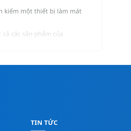
 kiếm một thiết bị làm mát
t cả các sản phẩm của
y lạnh Samsung cho mọi công
h nhất!
TIN TỨC