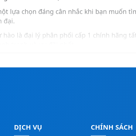
ột lựa chọn đáng cân nhắc khi bạn muốn tìm
 đại.
 hào là đại lý phân phối cấp 1 chính hãng tấ
nh tranh và ưu đãi nhất.
ợc tư vấn – báo giá – khảo sát – lắp đặt má
 số
Hotline:
0911260247
để được hỗ trợ nhan
DỊCH VỤ
CHÍNH SÁCH