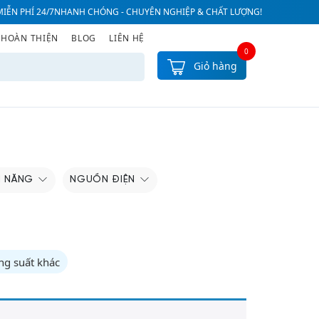
IỄN PHÍ 24/7
NHANH CHÓNG - CHUYÊN NGHIỆP & CHẤT LƯỢNG!
 HOÀN THIỆN
BLOG
LIÊN HỆ
0
Giỏ hàng
H NĂNG
NGUỒN ĐIỆN
ng suất khác