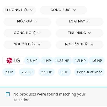
THƯƠNG HIỆU
CÔNG SUẤT
MỨC GIÁ
LOẠI MÁY
CÔNG NGHỆ
TÍNH NĂNG
NGUỒN ĐIỆN
NƠI SẢN XUẤT
0.8 HP
1 HP
1.25 HP
1.5 HP
1.6 HP
2 HP
2.2 HP
2.5 HP
3 HP
Công suất khác
No products were found matching your
selection.