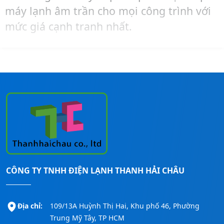
máy lạnh âm trần cho mọi công trình với
mức giá cạnh tranh nhất.
Cần tư vấn thêm về sản phẩm hoặc mua
hàng, lắp đặt cho công trình của mình, thì
hãy liên hệ ngay Thanh Hải Châu qua số:
0911260247
để có thông tin nhanh nhất!
CÔNG TY TNHH ĐIỆN LẠNH THANH HẢI CHÂU
Địa chỉ:
109/13A Huỳnh Thị Hai, Khu phố 46, Phường
Trung Mỹ Tây, TP HCM