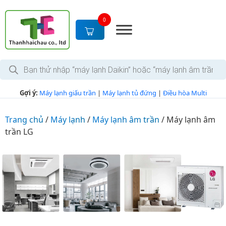
S
k
0
i
p
t
T
o
ì
c
m
k
o
Gợi ý:
Máy lạnh giấu trần
|
Máy lạnh tủ đứng
|
Điều hòa Multi
i
n
ế
m
t
s
Trang chủ
/
Máy lạnh
/
Máy lạnh âm trần
/
Máy lạnh âm
e
ả
trần LG
n
n
p
t
h
ẩ
m