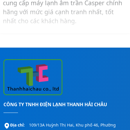
cung cấp máy lạnh âm trần Casper chính
hãng với mức giá cạnh tranh nhất, tốt
nhất cho các khách hàng.
Để được tư vấn chọn công suất hoặc mua
hàng và lắp đặt cho công trình của mình
với giá tốt nhất thì hãy liên hệ ngay
Thanh Hải Châu
qua số:
0911260247
để
được hỗ trợ nhanh nhất nhé!
CÔNG TY TNHH ĐIỆN LẠNH THANH HẢI CHÂU
Địa chỉ:
109/13A Huỳnh Thị Hai, Khu phố 46, Phường