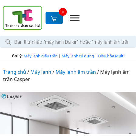
S
k
0
i
p
t
T
o
ì
c
m
k
o
Gợi ý:
Máy lạnh giấu trần
|
Máy lạnh tủ đứng
|
Điều hòa Multi
i
n
ế
m
t
s
Trang chủ
/
Máy lạnh
/
Máy lạnh âm trần
/
Máy lạnh âm
e
ả
trần Casper
n
n
p
t
h
ẩ
m