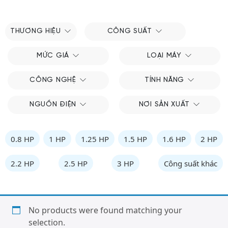
THƯƠNG HIỆU
CÔNG SUẤT
MỨC GIÁ
LOẠI MÁY
CÔNG NGHỆ
TÍNH NĂNG
NGUỒN ĐIỆN
NƠI SẢN XUẤT
0.8 HP
1 HP
1.25 HP
1.5 HP
1.6 HP
2 HP
2.2 HP
2.5 HP
3 HP
Công suất khác
No products were found matching your
selection.