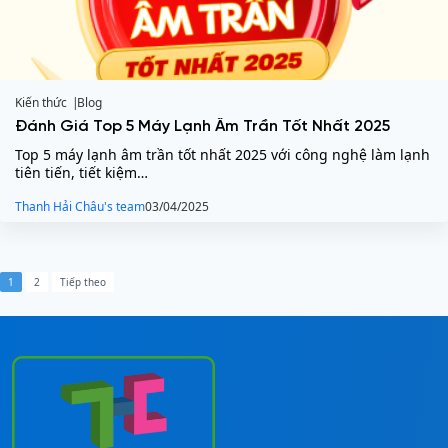
Kiến thức
Blog
Đánh Giá Top 5 Máy Lạnh Âm Trần Tốt Nhất 2025
Top 5 máy lạnh âm trần tốt nhất 2025 với công nghệ làm lạnh
tiên tiến, tiết kiệm…
Thanh Hải Châu's team
03/04/2025
P
1
2
Tiếp theo
h
â
n
t
r