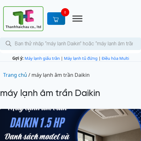
S
k
0
i
p
t
T
o
ì
c
m
k
o
Gợi ý:
Máy lạnh giấu trần
|
Máy lạnh tủ đứng
|
Điều hòa Multi
i
n
ế
m
t
s
Trang chủ
/
máy lạnh âm trần Daikin
e
ả
n
n
p
máy lạnh âm trần Daikin
t
h
ẩ
m