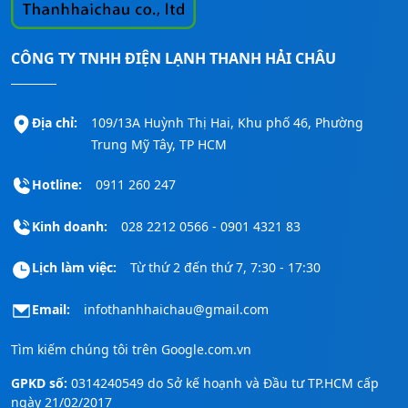
a
n
CÔNG TY TNHH ĐIỆN LẠNH THANH HẢI CHÂU
g
b
à
Địa chỉ:
109/13A Huỳnh Thị Hai, Khu phố 46, Phường
Trung Mỹ Tây, TP HCM
i
v
Hotline:
0911 260 247
i
Kinh doanh:
028 2212 0566 - 0901 4321 83
ế
t
Lịch làm việc:
Từ thứ 2 đến thứ 7, 7:30 - 17:30
Email:
infothanhhaichau@gmail.com
Tìm kiếm chúng tôi trên
Google.com.vn
GPKD số:
0314240549 do Sở kế hoạnh và Đầu tư TP.HCM cấp
ngày 21/02/2017