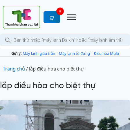
S
k
0
i
p
t
T
o
ì
c
m
k
o
Gợi ý:
Máy lạnh giấu trần
|
Máy lạnh tủ đứng
|
Điều hòa Multi
i
n
ế
m
t
s
Trang chủ
/
lắp điều hòa cho biệt thự
e
ả
n
n
p
lắp điều hòa cho biệt thự
t
h
ẩ
m